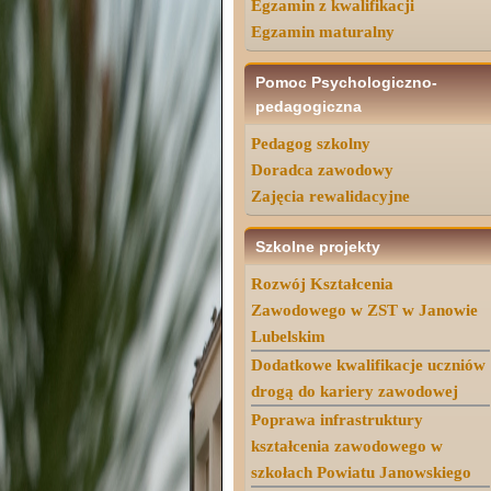
Egzamin z kwalifikacji
Egzamin maturalny
Pomoc Psychologiczno-
pedagogiczna
Pedagog szkolny
Doradca zawodowy
Zajęcia rewalidacyjne
Szkolne projekty
Rozwój Kształcenia
Zawodowego w ZST w Janowie
Lubelskim
Dodatkowe kwalifikacje uczniów
drogą do kariery zawodowej
Poprawa infrastruktury
kształcenia zawodowego w
szkołach Powiatu Janowskiego