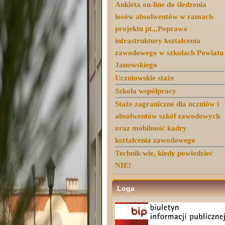
Ankieta on-line do śledzenia
losów absolwentów w ramach
projektu pt.,,Poprawa
infrastruktury kształcenia
zawodowego w szkołach Powiatu
Janowskiego
Uczniowskie staże
Szkoła współpracy
Staże zagraniczne dla uczniów i
absolwentów szkół zawodowych
oraz mobilność kadry
kształcenia zawodowego
Technik wie, kiedy powiedzieć
NIE!
Loga