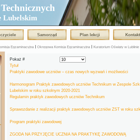
echnicznych
e Lubelskim
czyciele
Samorząd
Plan lekcji
Kontak
|
|
Komisja Egzaminacyjna
Okręgowa Komisja Egzaminacyjna
Kuratorium Oświaty w Lublinie
Pokaż #
Tytuł
Praktyki zawodowe uczniów – czas nowych wyzwań i możliwości
Harmonogram Praktyk zawodowych uczniów Technikum w Zespole Szkó
Lubelskim w roku szkolnym 2020-2021
Regulamin praktyk zawodowych uczniów Technikum
Sprawozdanie z realizacji praktyk zawodowych uczniów ZST w roku sz
Program praktyki zawodowej
.
ZGODA NA PRZYJĘCIE UCZNIA NA PRAKTYKĘ ZAWODOWĄ