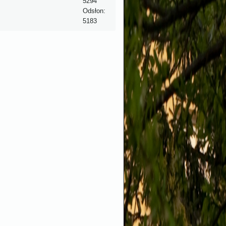
5294
Odsłon:
5183