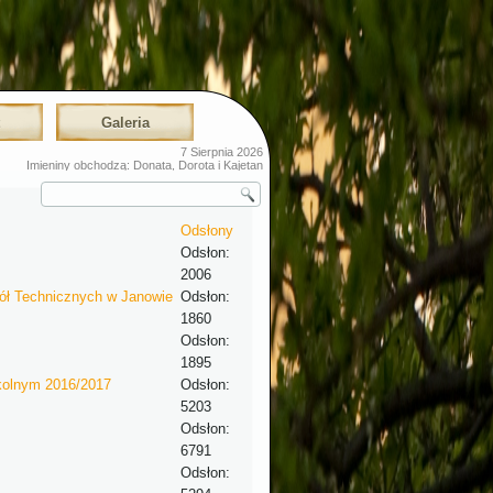
t
Galeria
7 Sierpnia 2026
Imieniny obchodzą: Donata, Dorota i Kajetan
Odsłony
Odsłon:
2006
ł Technicznych w Janowie
Odsłon:
1860
Odsłon:
1895
kolnym 2016/2017
Odsłon:
5203
Odsłon:
6791
Odsłon: