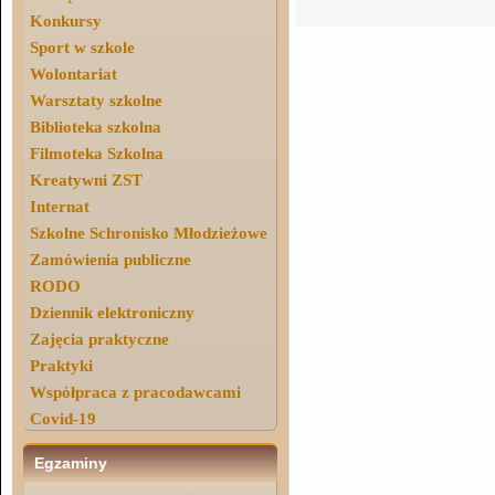
Konkursy
Sport w szkole
Wolontariat
Warsztaty szkolne
Biblioteka szkolna
Filmoteka Szkolna
Kreatywni ZST
Internat
Szkolne Schronisko Młodzieżowe
Zamówienia publiczne
RODO
Dziennik elektroniczny
Zajęcia praktyczne
Praktyki
Współpraca z pracodawcami
Covid-19
Egzaminy