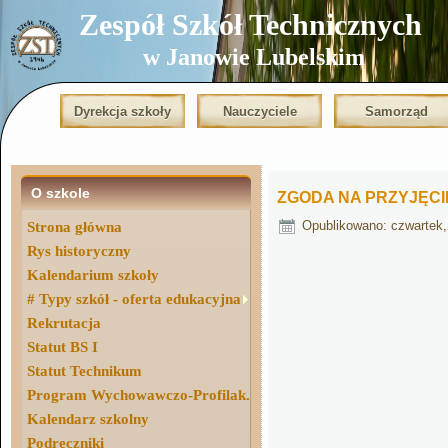
Zespół Szkół Technicznych
w Janowie Lubelskim
Dyrekcja szkoły
Nauczyciele
Samorząd
O szkole
ZGODA NA PRZYJĘC
Opublikowano: czwartek,
Strona główna
Rys historyczny
Kalendarium szkoły
# Typy szkół - oferta edukacyjna
Rekrutacja
Statut BS I
Statut Technikum
Program Wychowawczo-Profilak.
Kalendarz szkolny
Podręczniki