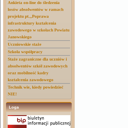
Ankieta on-line do śledzenia
losów absolwentów w ramach
projektu pt.,,Poprawa
infrastruktury kształcenia
zawodowego w szkołach Powiatu
Janowskiego
Uczniowskie staże
Szkoła współpracy
Staże zagraniczne dla uczniów i
absolwentów szkół zawodowych
oraz mobilność kadry
kształcenia zawodowego
Technik wie, kiedy powiedzieć
NIE!
Loga