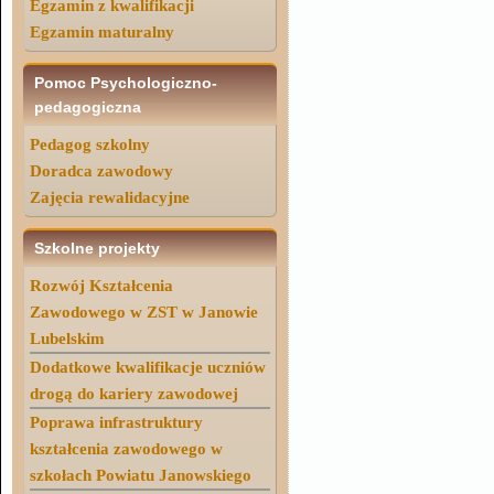
Egzamin z kwalifikacji
Egzamin maturalny
Pomoc Psychologiczno-
pedagogiczna
Pedagog szkolny
Doradca zawodowy
Zajęcia rewalidacyjne
Szkolne projekty
Rozwój Kształcenia
Zawodowego w ZST w Janowie
Lubelskim
Dodatkowe kwalifikacje uczniów
drogą do kariery zawodowej
Poprawa infrastruktury
kształcenia zawodowego w
szkołach Powiatu Janowskiego