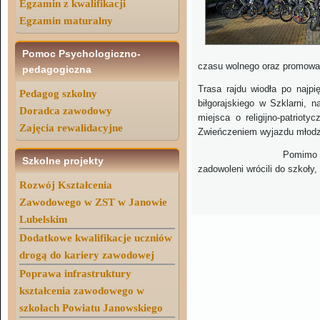
Egzamin z kwalifikacji
Egzamin maturalny
Pomoc Psychologiczno-
czasu wolnego oraz promowan
pedagogiczna
Trasa rajdu wiodła po najpi
Pedagog szkolny
biłgorajskiego w Szklarni, 
Doradca zawodowy
miejsca o religijno-patriot
Zajęcia rewalidacyjne
Zwieńczeniem wyjazdu młodzi
Pomimo nieco mroźnej a
Szkolne projekty
zadowoleni wrócili do szkoł
Rozwój Kształcenia
Aldo
Zawodowego w ZST w Janowie
Lubelskim
Dodatkowe kwalifikacje uczniów
drogą do kariery zawodowej
Poprawa infrastruktury
kształcenia zawodowego w
szkołach Powiatu Janowskiego