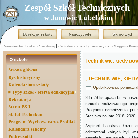
Zespół Szkół Technicznych
w Janowie Lubelskim
Dyrekcja szkoły
Nauczyciele
Samorząd
|
|
Miniesterstwo Edukacji Narodowej
Centralna Komisja Egzaminacyjna
Okręgowa Komis
|
O szkole
Technik wie, kiedy pow
Strona główna
Rys historyczny
„TECHNIK WIE, KIED
Kalendarium szkoły
Opublikowano: poniedział
# Typy szkół - oferta edukacyjna
28 i 29 listopada br. w nas
Rekrutacja
ramach realizowanego proj
Statut BS I
Programu ograniczania prz
Statut Technikum
Stasiaka na lata 2018- 2020,
Program Wychowawczo-Profilak.
Aspirant Faustyna Łazur o
Kalendarz szkolny
adresatami których byli ws
Podręczniki