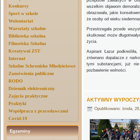
przepisów zawartych w Ust
Konkursy
wszelkim objawom demoraliza
obrazowała, jakie konsekwen
Sport w szkole
że osoby od wieku siedemnas
Wolontariat
Warsztaty szkolne
Przestrzegała przede wszys
skutkować może długotrwałym
Biblioteka szkolna
życia.
Filmoteka Szkolna
Kreatywni ZST
Aspirant Łazur podkreśliła
zrównano dopalacze z narko
Internat
tymi substancjami, już ni
Szkolne Schronisko Młodzieżowe
pozbawienie wolności.
Zamówienia publiczne
Aldo
RODO
Dziennik elektroniczny
Zajęcia praktyczne
AKTYWNY WYPOCZYN
Praktyki
Opublikowano: środa, 28,
Współpraca z pracodawcami
Covid-19
Egzaminy