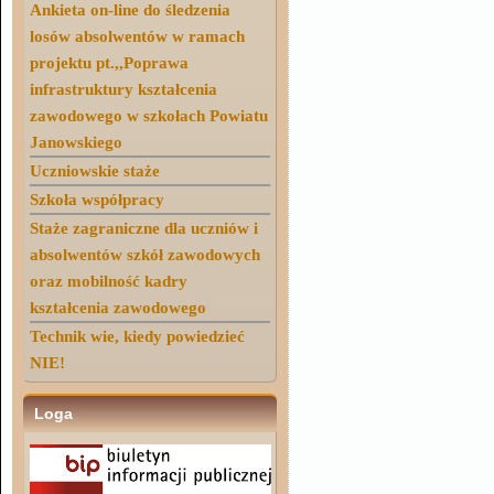
Ankieta on-line do śledzenia
losów absolwentów w ramach
projektu pt.,,Poprawa
infrastruktury kształcenia
zawodowego w szkołach Powiatu
Janowskiego
Uczniowskie staże
Szkoła współpracy
Staże zagraniczne dla uczniów i
absolwentów szkół zawodowych
oraz mobilność kadry
kształcenia zawodowego
Technik wie, kiedy powiedzieć
NIE!
Loga