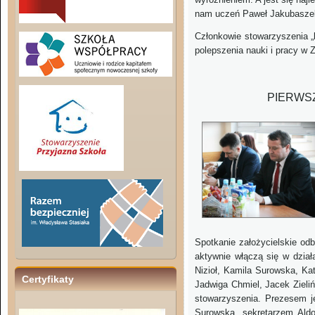
nam uczeń Paweł Jakubaszek
Członkowie stowarzyszenia „k
polepszenia nauki i pracy w 
PIERWSZ
Spotkanie założycielskie od
aktywnie włączą się w dział
Nizioł, Kamila Surowska, Ka
Certyfikaty
Jadwiga Chmiel, Jacek Zieli
stowarzyszenia. Prezesem j
Surowska, sekretarzem Aldo