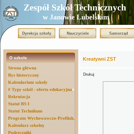
Zespół Szkół Technicznych
w Janowie Lubelskim
Dyrekcja szkoły
Nauczyciele
Samorząd
O szkole
Kreatywni ZST
Strona główna
Drukuj
Rys historyczny
Kalendarium szkoły
# Typy szkół - oferta edukacyjna
Rekrutacja
Statut BS I
Statut Technikum
Program Wychowawczo-Profilak.
Kalendarz szkolny
Podręczniki