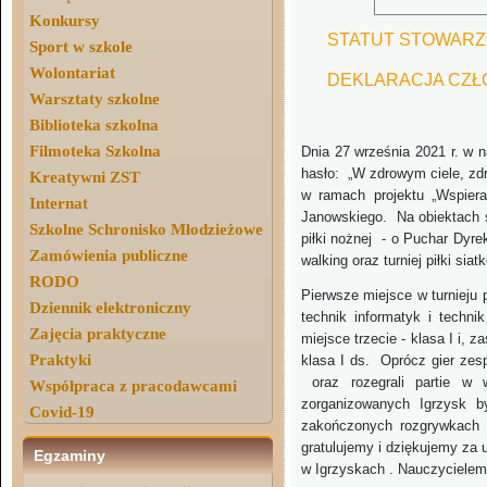
Konkursy
STATUT STOWARZ
Sport w szkole
Wolontariat
DEKLARACJA CZ
Warsztaty szkolne
Biblioteka szkolna
Filmoteka Szkolna
Dnia 27 września 2021 r. w 
hasło: „W zdrowym ciele, zd
Kreatywni ZST
w ramach projektu „Wspiera
Internat
Janowskiego. Na obiektach s
Szkolne Schronisko Młodzieżowe
piłki nożnej - o Puchar Dyre
Zamówienia publiczne
walking oraz turniej piłki si
RODO
Pierwsze miejsce w turnieju p
Dziennik elektroniczny
technik informatyk i techni
Zajęcia praktyczne
miejsce trzecie - klasa I i, z
Praktyki
klasa I ds. Oprócz gier zes
oraz rozegrali partie w
Współpraca z pracodawcami
zorganizowanych Igrzysk by
Covid-19
zakończonych rozgrywkach 
gratulujemy i dziękujemy za u
Egzaminy
w Igrzyskach . Nauczycielem