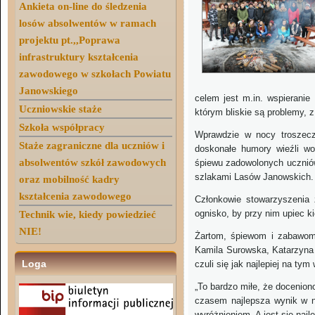
Ankieta on-line do śledzenia
losów absolwentów w ramach
projektu pt.,,Poprawa
infrastruktury kształcenia
zawodowego w szkołach Powiatu
Janowskiego
celem jest m.in. wspieranie
Uczniowskie staże
którym bliskie są problemy, z
Szkoła współpracy
Wprawdzie w nocy troszecz
Staże zagraniczne dla uczniów i
doskonałe humory wieźli wo
absolwentów szkół zawodowych
śpiewu zadowolonych uczniów
szlakami Lasów Janowskich.
oraz mobilność kadry
kształcenia zawodowego
Członkowie stowarzyszenia z
ognisko, by przy nim upiec ki
Technik wie, kiedy powiedzieć
NIE!
Żartom, śpiewom i zabawom 
Kamila Surowska, Katarzyna 
Loga
czuli się jak najlepiej na tym
„To bardzo miłe, że doceniono
czasem najlepsza wynik w ni
wyróżnieniem. A jest się naj