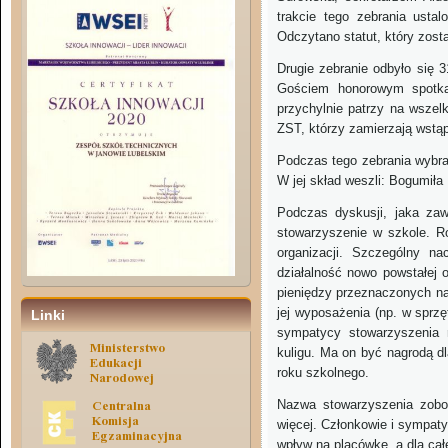
trakcie tego zebrania ustal
Odczytano statut, który zost
Drugie zebranie odbyło się 
Gościem honorowym spotka
przychylnie patrzy na wszelk
ZST, którzy zamierzają wstąp
Podczas tego zebrania wybra
W jej skład weszli: Bogumiła
Podczas dyskusji, jaka zawi
stowarzyszenie w szkole. Ro
organizacji. Szczególny n
działalność nowo powstałej 
pieniędzy przeznaczonych na
jej wyposażenia (np. w sprz
Linki
sympatycy stowarzyszenia r
kuligu. Ma on być nagrodą d
roku szkolnego.
Nazwa stowarzyszenia zobow
więcej. Członkowie i sympaty
wpływ na placówkę, a dla ca