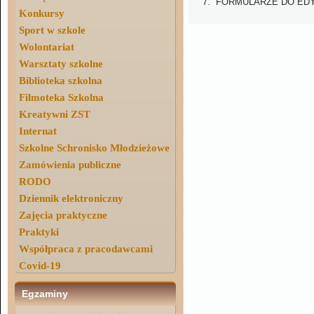
7. FORMULARZE DO ED
Konkursy
Sport w szkole
Wolontariat
Warsztaty szkolne
Biblioteka szkolna
Filmoteka Szkolna
Kreatywni ZST
Internat
Szkolne Schronisko Młodzieżowe
Zamówienia publiczne
RODO
Dziennik elektroniczny
Zajęcia praktyczne
Praktyki
Współpraca z pracodawcami
Covid-19
Egzaminy