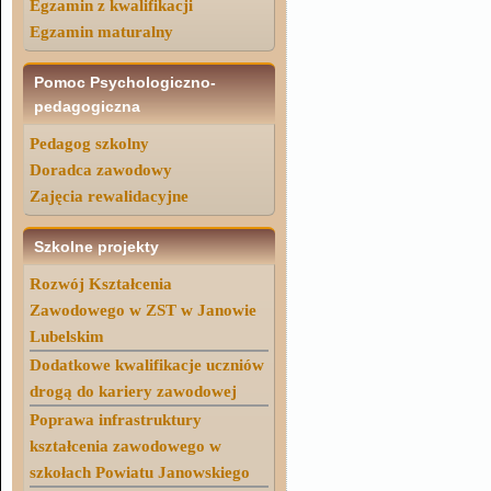
Egzamin z kwalifikacji
Egzamin maturalny
Pomoc Psychologiczno-
pedagogiczna
Pedagog szkolny
Doradca zawodowy
Zajęcia rewalidacyjne
Szkolne projekty
Rozwój Kształcenia
Zawodowego w ZST w Janowie
Lubelskim
Dodatkowe kwalifikacje uczniów
drogą do kariery zawodowej
Poprawa infrastruktury
kształcenia zawodowego w
szkołach Powiatu Janowskiego