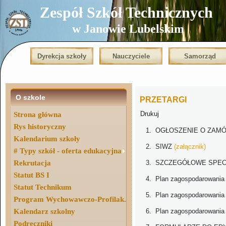
Zespół Szkół Technicznych
w Janowie Lubelskim
Dyrekcja szkoły
Nauczyciele
Samorząd
O szkole
PRZETARGI
Drukuj
Strona główna
Rys historyczny
1.
OGŁOSZENIE O ZAM
Kalendarium szkoły
2. SIWZ
(załącznik)
# Typy szkół - oferta edukacyjna
Rekrutacja
3.
SZCZEGÓŁOWE SPEC
Statut BS I
4. Plan zagospodarowania t
Statut Technikum
5. Plan zagospodarowania t
Program Wychowawczo-Profilak.
Kalendarz szkolny
6. Plan zagospodarowania t
Podręczniki