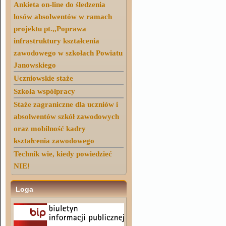
Ankieta on-line do śledzenia
losów absolwentów w ramach
projektu pt.,,Poprawa
infrastruktury kształcenia
zawodowego w szkołach Powiatu
Janowskiego
Uczniowskie staże
Szkoła współpracy
Staże zagraniczne dla uczniów i
absolwentów szkół zawodowych
oraz mobilność kadry
kształcenia zawodowego
Technik wie, kiedy powiedzieć
NIE!
Loga