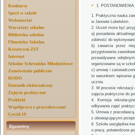
Konkursy
1. POSTANOWIENIA
Sport w szkole
Praktyczna nauka zawo
Wolontariat
w Janowie Lubelskim.
Warsztaty szkolne
Uczeń może być przyj
a) posiadania aktualneg
Biblioteka szkolna
zdolność do wykonywani
Filmoteka Szkolna
b) zawarcia przez ni
Kreatywni ZST
przygotowania zawodowe
Internat
przewidywane odrębnymi
Szkolne Schronisko Młodzieżowe
organizowane są w szkol
c) umowę i zaświadczeni
Zamówienia publiczne
to warunkiem wpisania 
RODO
ucznia.
Dziennik elektroniczny
W procesie rekrutacji
Zajęcia praktyczne
zajęcia praktyczne do 
Praktyki
Komisja rekrutacyj
odbywania zajęć praktyc
Współpraca z pracodawcami
Umowa z pracodawcą j
Covid-19
z obowiązującymi przepi
Szkoła uwzględnia kwa
Egzaminy
o pracę, potwierdzone p