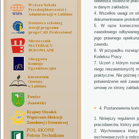
odwiedza osobiście prac
w danym zakładzie.
Wszelkie uwagi ze st
dokumentowane protokołe
W razie konieczno
zawodowego odbywanego
jego prawnego opiekuna
zawodu.
W przypadku rozwiąz
Kodeksu Pracy.
Uczeń z którym rozw
niego niezawinionych) 
praktyczne. Nie później
potwierdzenie woli zawa
umowę ze strony zakładu.
4. Postanowienia koń
Niniejszy regulamin 
pracodawców, którzy pod
Wychowawca klasy 
wychowawczych a rodzic