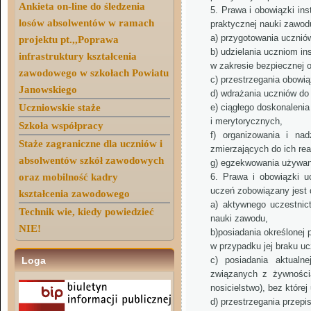
Ankieta on-line do śledzenia
Prawa i obowiązki ins
losów absolwentów w ramach
praktycznej nauki zawod
a) przygotowania ucznió
projektu pt.,,Poprawa
b) udzielania uczniom i
infrastruktury kształcenia
w zakresie bezpiecznej 
zawodowego w szkołach Powiatu
c) przestrzegania obowi
Janowskiego
d) wdrażania uczniów do 
Uczniowskie staże
e) ciągłego doskon
i merytorycznych,
Szkoła współpracy
f) organizowania i na
Staże zagraniczne dla uczniów i
zmierzających do ich real
absolwentów szkół zawodowych
g) egzekwowania używani
oraz mobilność kadry
Prawa i obowiązki uc
uczeń zobowiązany jest 
kształcenia zawodowego
a) aktywnego uczestnic
Technik wie, kiedy powiedzieć
nauki zawodu,
NIE!
b)posiadania określonej 
w przypadku jej braku u
Loga
c) posiadania aktualn
związanych z żywności
nosicielstwo), bez któr
d) przestrzegania przepi