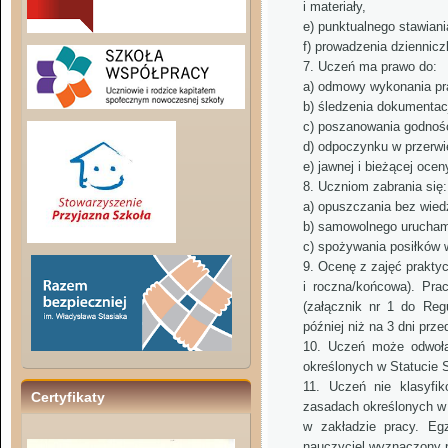
i materiały,
e) punktualnego stawiani
f) prowadzenia dziennic
Uczeń ma prawo do:
a) odmowy wykonania pra
b) śledzenia dokumentacj
c) poszanowania godnośc
d) odpoczynku w przerwi
e) jawnej i bieżącej ocen
Uczniom zabrania się:
a) opuszczania bez wiedz
b) samowolnego urucham
c) spożywania posiłków 
Ocenę z zajęć praktyc
i roczna/końcowa). Pra
(załącznik nr 1 do Re
później niż na 3 dni pr
Uczeń może odwołać
określonych w Statucie 
Uczeń nie klasyfi
Certyfikaty
zasadach określonych w
w zakładzie pracy. Egz
nauczyciel wyznaczony p