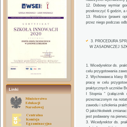
Dobowy wymiar god
przekroczyć 6 godzin, a 
Rodzice (prawni op
przez niego podczas odb
3. PROCEDURA SP
W ZASADNICZEJ S
Wicedyrektor ds. prak
celu przygotowania zaw
Wychowawca klasy Br
pracę w celu przygoto
praktycznych uczniów B
Linki
I Stopnia ” (załącznik
przeznaczonym na notatk
zawodu i szkolenia prak
O jakichkolwiek zmianach
jest podawany na pierw
Wicedyrektor ds. pra