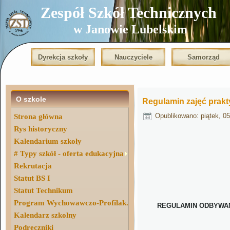
Zespół Szkół Technicznych
w Janowie Lubelskim
Dyrekcja szkoły
Nauczyciele
Samorząd
O szkole
Regulamin zajęć prakt
Opublikowano: piątek, 0
Strona główna
Rys historyczny
Kalendarium szkoły
# Typy szkół - oferta edukacyjna
Rekrutacja
Statut BS I
Statut Technikum
Program Wychowawczo-Profilak.
REGULAMIN ODBYWAN
Kalendarz szkolny
Podręczniki