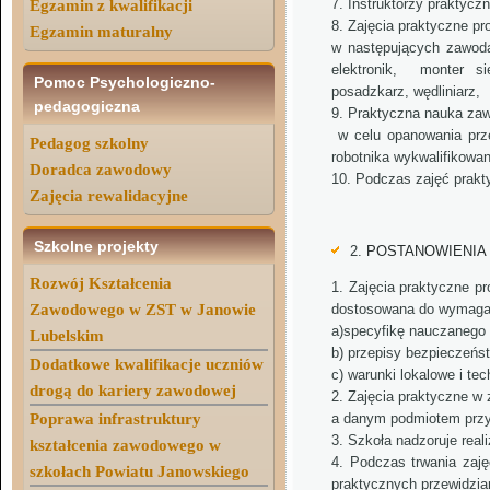
Instruktorzy praktyc
Egzamin z kwalifikacji
Zajęcia praktyczne pr
Egzamin maturalny
w następujących zawoda
elektronik, monter sie
Pomoc Psychologiczno-
posadzkarz, wędliniarz,
pedagogiczna
Praktyczna nauka za
w celu opanowania prze
Pedagog szkolny
robotnika wykwalifikowa
Doradca zawodowy
Podczas zajęć prakt
Zajęcia rewalidacyjne
Szkolne projekty
2.
POSTANOWIENIA
Rozwój Kształcenia
Zajęcia praktyczne pr
Zawodowego w ZST w Janowie
dostosowana do wymagań
a)specyfikę nauczanego
Lubelskim
b) przepisy bezpieczeńs
Dodatkowe kwalifikacje uczniów
c) warunki lokalowe i te
drogą do kariery zawodowej
Zajęcia praktyczne w
Poprawa infrastruktury
a danym podmiotem przy
Szkoła nadzoruje real
kształcenia zawodowego w
Podczas trwania zaję
szkołach Powiatu Janowskiego
praktycznych przewidzia