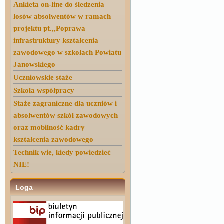
Ankieta on-line do śledzenia
losów absolwentów w ramach
projektu pt.,,Poprawa
infrastruktury kształcenia
zawodowego w szkołach Powiatu
Janowskiego
Uczniowskie staże
Szkoła współpracy
Staże zagraniczne dla uczniów i
absolwentów szkół zawodowych
oraz mobilność kadry
kształcenia zawodowego
Technik wie, kiedy powiedzieć
NIE!
Loga