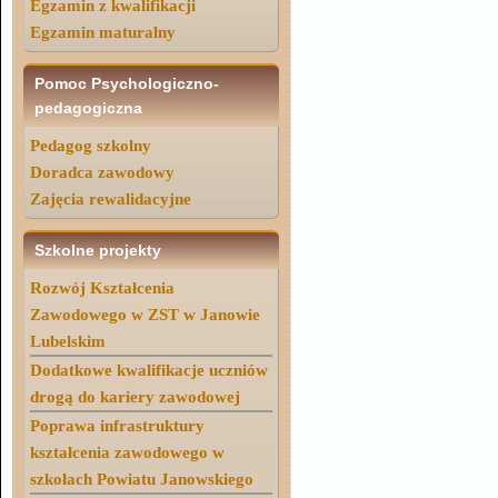
Egzamin z kwalifikacji
Egzamin maturalny
Pomoc Psychologiczno-
pedagogiczna
Pedagog szkolny
Doradca zawodowy
Zajęcia rewalidacyjne
Szkolne projekty
Rozwój Kształcenia
Zawodowego w ZST w Janowie
Lubelskim
Dodatkowe kwalifikacje uczniów
drogą do kariery zawodowej
Poprawa infrastruktury
kształcenia zawodowego w
szkołach Powiatu Janowskiego