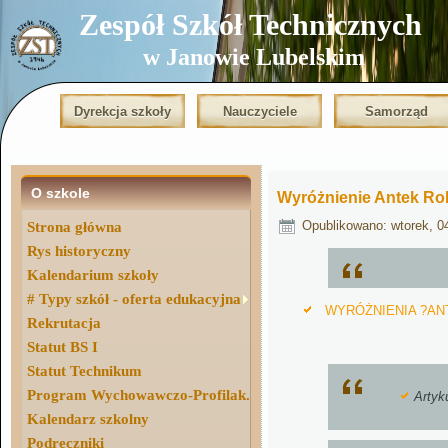
Zespół Szkół Technicznych
w Janowie Lubelskim
Dyrekcja szkoły
Nauczyciele
Samorząd
O szkole
Wyróżnienie Antek Rok
Opublikowano: wtorek, 0
Strona główna
Rys historyczny
Kalendarium szkoły
# Typy szkół - oferta edukacyjna
WYRÓŻNIENIA ?AN
Rekrutacja
Statut BS I
Statut Technikum
Program Wychowawczo-Profilak.
Artyk
Kalendarz szkolny
Podręczniki