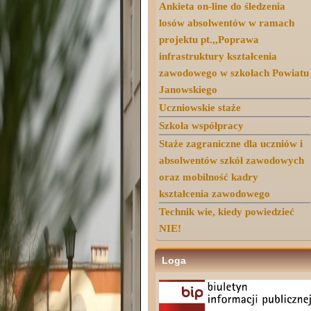
Ankieta on-line do śledzenia
losów absolwentów w ramach
projektu pt.,,Poprawa
infrastruktury kształcenia
zawodowego w szkołach Powiatu
Janowskiego
Uczniowskie staże
Szkoła współpracy
Staże zagraniczne dla uczniów i
absolwentów szkół zawodowych
oraz mobilność kadry
kształcenia zawodowego
Technik wie, kiedy powiedzieć
NIE!
Loga