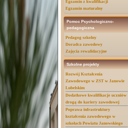
Egzamin z kwalifikacji
Egzamin maturalny
Pomoc Psychologiczno-
pedagogiczna
Pedagog szkolny
Doradca zawodowy
Zajęcia rewalidacyjne
Szkolne projekty
Rozwój Kształcenia
Zawodowego w ZST w Janowie
Lubelskim
Dodatkowe kwalifikacje uczniów
drogą do kariery zawodowej
Poprawa infrastruktury
kształcenia zawodowego w
szkołach Powiatu Janowskiego