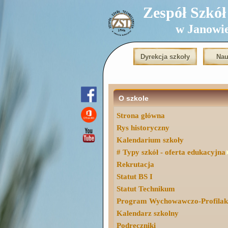
Zespół Szkół T
w Janowi
Dyrekcja szkoły
Nau
O szkole
Strona główna
Rys historyczny
Kalendarium szkoły
# Typy szkół - oferta edukacyjna
Rekrutacja
Statut BS I
Statut Technikum
Program Wychowawczo-Profilak
Kalendarz szkolny
Podręczniki