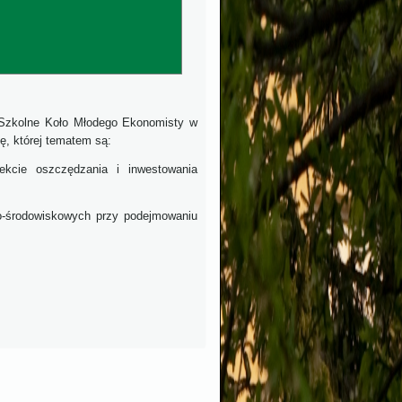
 Szkolne Koło Młodego Ekonomisty w
, której tematem są:
kcie oszczędzania i inwestowania
no-środowiskowych przy podejmowaniu