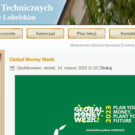
echnicznych
e Lubelskim
czyciele
Samorząd
Plan lekcji
Kontak
|
Miniesterstwo Edukacji Narodowej
Centralna Komisja E
Global Money Week
Opublikowano: wtorek, 14, marzec 2023 11:10
|
Drukuj
.