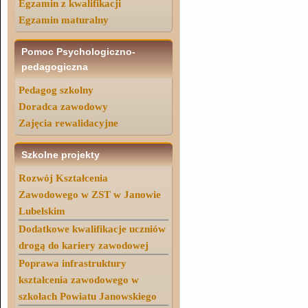
Egzamin z kwalifikacji
Egzamin maturalny
Pomoc Psychologiczno-
pedagogiczna
Pedagog szkolny
Doradca zawodowy
Zajęcia rewalidacyjne
Szkolne projekty
Rozwój Kształcenia
Zawodowego w ZST w Janowie
Lubelskim
Dodatkowe kwalifikacje uczniów
drogą do kariery zawodowej
Poprawa infrastruktury
kształcenia zawodowego w
szkołach Powiatu Janowskiego