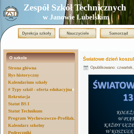
Zespół Szkół Technicznych
w Janowie Lubelskim
Dyrekcja szkoły
Nauczyciele
Samorząd
O szkole
Światowe dzień koszul
Opublikowano: czwartek,
Strona główna
Rys historyczny
Kalendarium szkoły
# Typy szkół - oferta edukacyjna
Rekrutacja
Statut BS I
Statut Technikum
Program Wychowawczo-Profilak.
Kalendarz szkolny
Podręczniki