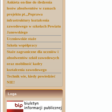
Ankieta on-line do śledzenia
losów absolwentów w ramach
projektu pt.,,Poprawa
infrastruktury kształcenia
zawodowego w szkołach Powiatu
Janowskiego
Uczniowskie staże
Szkoła współpracy
Staże zagraniczne dla uczniów i
absolwentów szkół zawodowych
oraz mobilność kadry
kształcenia zawodowego
Technik wie, kiedy powiedzieć
NIE!
Loga