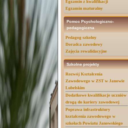
Egzamin z kwalifikacji
Egzamin maturalny
Pomoc Psychologiczno-
pedagogiczna
Pedagog szkolny
Doradca zawodowy
Zajęcia rewalidacyjne
Szkolne projekty
Rozwój Kształcenia
Zawodowego w ZST w Janowie
Lubelskim
Dodatkowe kwalifikacje uczniów
drogą do kariery zawodowej
Poprawa infrastruktury
kształcenia zawodowego w
szkołach Powiatu Janowskiego