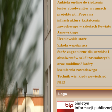
Ankieta on-line do śledzenia
losów absolwentów w ramach
projektu pt.,,Poprawa
infrastruktury kształcenia
zawodowego w szkołach Powiatu
Janowskiego
Uczniowskie staże
Szkoła współpracy
Staże zagraniczne dla uczniów i
absolwentów szkół zawodowych
oraz mobilność kadry
kształcenia zawodowego
Technik wie, kiedy powiedzieć
NIE!
Loga