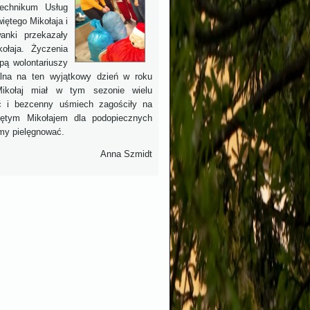
Technikum Usług
Świętego
Mikołaja i
anki przekazały
ołaja. Życzenia
pą wolontariuszy
alna na ten wyjątkowy dzień w roku
ikołaj miał w tym sezonie wielu
ść i bezcenny uśmiech zagościły na
iętym Mikołajem dla podopiecznych
emy pielęgnować.
Anna Szmidt