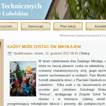
echnicznych
e Lubelskim
czyciele
Samorząd
Plan lekcji
Kontak
|
Miniesterstwo Edukacji Narodowej
Centralna Komisj
KAŻDY MOŻE ZOSTAC ŚW. MIKOŁAJEM
Opublikowano: wtorek, 12, grudzień 2017 09:25
|
Drukuj
W dzień celebrowania dnia Świętego Mikołaja, c
istota na naszej planecie czeka na odwiedziny
czerwony charakterystyczny strój, grupa wyc
swoimi wychowawcami w osobach: Pani Monika
Szmidt odwiedziła dzieci z Placówki Opiekuńcz
Lubelskim. Kilka osób z tej niesamowicie em
uczniów jest członkiem Szkolnego Klubu
.
"Amicus", działąjącego w Zespole Szkół Te
również i w Internacie. Liderką wśród
przygotowującą mikołajkowe łakocie i prezenty dla podopiecznych