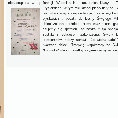
niezastąpiona w tej funkcji- Weronika Kot- uczennica Klasy II 
Fryzjerskich. W tym roku dzieci pisały listy do 
tak stworzoną korespondencję nasze wychow
błyskawiczną pocztą do krainy Świętego Mik
dzieci zostały spełnione, a my wraz z całą gru
czujemy się spełnieni, że nasza misja specj
została z sukcesem zakończona. Święty M
pomocników, którzy sprawili, że wielka rado
twarzach dzieci. Tradycję współpracy ze Św
"Promyka" stale i z wielką przyjemnością będzi