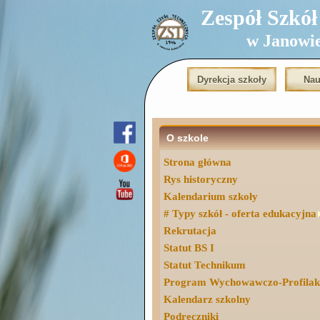
Zespół Szkół T
w Janowi
Dyrekcja szkoły
Nau
O szkole
Strona główna
Rys historyczny
Kalendarium szkoły
# Typy szkół - oferta edukacyjna
Rekrutacja
Statut BS I
Statut Technikum
Program Wychowawczo-Profilak
Kalendarz szkolny
Podręczniki