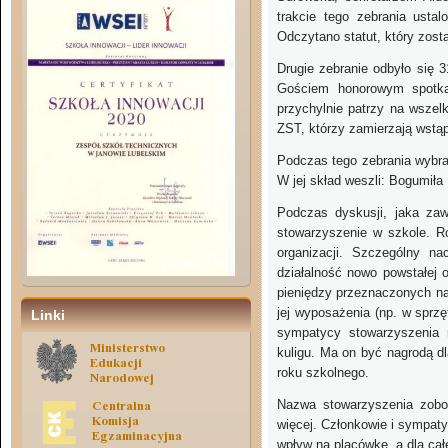
trakcie tego zebrania ustal
Odczytano statut, który zost
Drugie zebranie odbyło się 
Gościem honorowym spotka
przychylnie patrzy na wszelk
ZST, którzy zamierzają wstąp
Podczas tego zebrania wybra
W jej skład weszli: Bogumiła
Podczas dyskusji, jaka zawi
stowarzyszenie w szkole. Ro
organizacji. Szczególny n
działalność nowo powstałej 
pieniędzy przeznaczonych na
jej wyposażenia (np. w sprz
Linki
sympatycy stowarzyszenia r
kuligu. Ma on być nagrodą d
roku szkolnego.
Nazwa stowarzyszenia zobow
więcej. Członkowie i sympaty
wpływ na placówkę, a dla ca