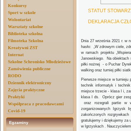
Konkursy
STATUT STOWARZ
Sport w szkole
Wolontariat
DEKLARACJA CZ
Warsztaty szkolne
Biblioteka szkolna
Filmoteka Szkolna
Dnia 27 września 2021 r. w 
hasło: „W zdrowym ciele, zd
Kreatywni ZST
w ramach projektu „Wspiera
Internat
Janowskiego. Na obiektach s
Szkolne Schronisko Młodzieżowe
piłki nożnej - o Puchar Dyre
Zamówienia publiczne
walking oraz turniej piłki si
RODO
Pierwsze miejsce w turnieju p
Dziennik elektroniczny
technik informatyk i techni
Zajęcia praktyczne
miejsce trzecie - klasa I i, z
Praktyki
klasa I ds. Oprócz gier zes
oraz rozegrali partie w
Współpraca z pracodawcami
zorganizowanych Igrzysk by
Covid-19
zakończonych rozgrywkach 
gratulujemy i dziękujemy za u
Egzaminy
w Igrzyskach . Nauczycielem