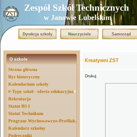
Zespół Szkół Technicznych
w Janowie Lubelskim
Dyrekcja szkoły
Nauczyciele
Samorząd
O szkole
Kreatywni ZST
Strona główna
Drukuj
Rys historyczny
Kalendarium szkoły
# Typy szkół - oferta edukacyjna
Rekrutacja
Statut BS I
Statut Technikum
Program Wychowawczo-Profilak.
Kalendarz szkolny
Podręczniki