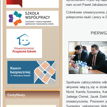
nam uczeń Paweł Jakubaszek
Członkowie stowarzyszenia „k
polepszenia nauki i pracy w 
PIERWSZ
Spotkanie założycielskie od
aktywnie włączą się w dział
Nizioł, Kamila Surowska, Ka
Certyfikaty
Jadwiga Chmiel, Jacek Zieli
stowarzyszenia. Prezesem j
Surowska, sekretarzem Aldo