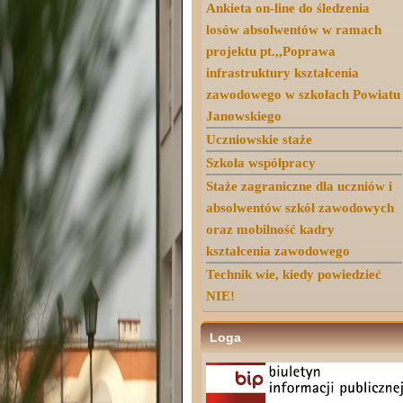
Ankieta on-line do śledzenia
losów absolwentów w ramach
projektu pt.,,Poprawa
infrastruktury kształcenia
zawodowego w szkołach Powiatu
Janowskiego
Uczniowskie staże
Szkoła współpracy
Staże zagraniczne dla uczniów i
absolwentów szkół zawodowych
oraz mobilność kadry
kształcenia zawodowego
Technik wie, kiedy powiedzieć
NIE!
Loga