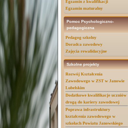
Egzamin z kwalifikacji
Egzamin maturalny
Pomoc Psychologiczno-
pedagogiczna
Pedagog szkolny
Doradca zawodowy
Zajęcia rewalidacyjne
Szkolne projekty
Rozwój Kształcenia
Zawodowego w ZST w Janowie
Lubelskim
Dodatkowe kwalifikacje uczniów
drogą do kariery zawodowej
Poprawa infrastruktury
kształcenia zawodowego w
szkołach Powiatu Janowskiego