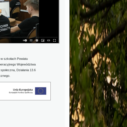
o w szkołach Powiatu
peracyjnego Województwa
 społeczna, Działania 13.6
icznego.