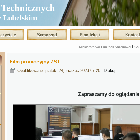
echnicznych
e Lubelskim
czyciele
Samorząd
Plan lekcji
Kontak
|
Miniesterstwo Edukacji Narodowej
Centralna Komisj
Film promocyjny ZST
Opublikowano: piątek, 24, marzec 2023 07:20
|
Drukuj
Zapraszamy do oglądania
.