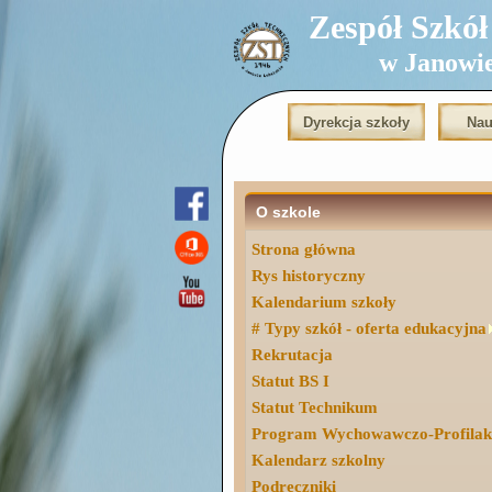
Zespół Szkół T
w Janowi
Dyrekcja szkoły
Nau
O szkole
Strona główna
Rys historyczny
Kalendarium szkoły
# Typy szkół - oferta edukacyjna
Rekrutacja
Statut BS I
Statut Technikum
Program Wychowawczo-Profilak
Kalendarz szkolny
Podręczniki