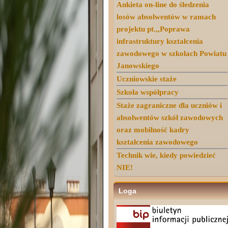
Ankieta on-line do śledzenia
losów absolwentów w ramach
projektu pt.,,Poprawa
infrastruktury kształcenia
zawodowego w szkołach Powiatu
Janowskiego
Uczniowskie staże
Szkoła współpracy
Staże zagraniczne dla uczniów i
absolwentów szkół zawodowych
oraz mobilność kadry
kształcenia zawodowego
Technik wie, kiedy powiedzieć
NIE!
Loga