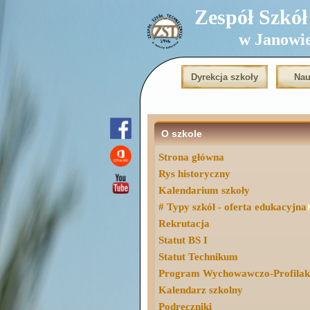
Zespół Szkół T
w Janowi
Dyrekcja szkoły
Nau
O szkole
Strona główna
Rys historyczny
Kalendarium szkoły
# Typy szkół - oferta edukacyjna
Rekrutacja
Statut BS I
Statut Technikum
Program Wychowawczo-Profilak
Kalendarz szkolny
Podręczniki