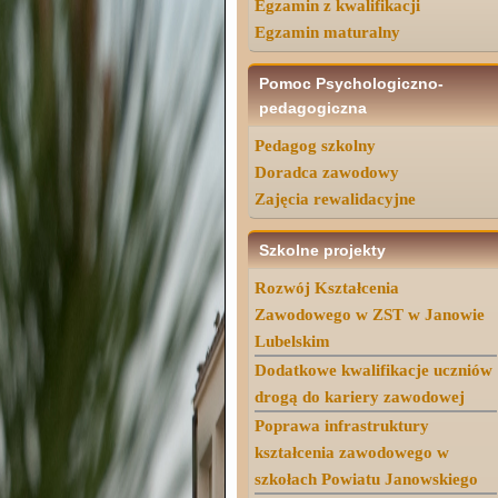
Egzamin z kwalifikacji
Egzamin maturalny
Pomoc Psychologiczno-
pedagogiczna
Pedagog szkolny
Doradca zawodowy
Zajęcia rewalidacyjne
Szkolne projekty
Rozwój Kształcenia
Zawodowego w ZST w Janowie
Lubelskim
Dodatkowe kwalifikacje uczniów
drogą do kariery zawodowej
Poprawa infrastruktury
kształcenia zawodowego w
szkołach Powiatu Janowskiego