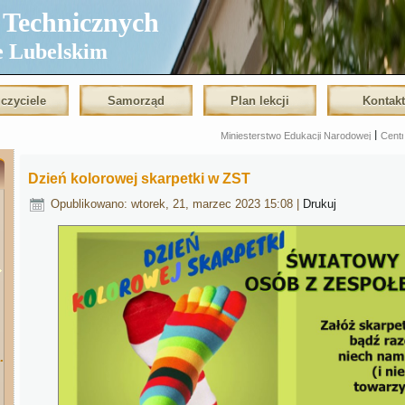
echnicznych
e Lubelskim
czyciele
Samorząd
Plan lekcji
Kontak
|
Miniesterstwo Edukacji Narodowej
Centralna Komisja
Dzień kolorowej skarpetki w ZST
Opublikowano: wtorek, 21, marzec 2023 15:08
|
Drukuj
.