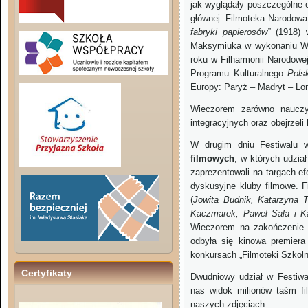
jak wyglądały poszczególne e
głównej. Filmoteka Narodowa
fabryki papierosów”
(1918) w
Maksymiuka w wykonaniu Wro
roku w Filharmonii Narodow
Programu Kulturalnego
Pols
Europy: Paryż – Madryt – Lon
Wieczorem zarówno nauczyc
integracyjnych oraz obejrzeli
W drugim dniu Festiwalu
filmowych
, w których udzia
zaprezentowali na targach efe
dyskusyjne kluby filmowe. 
(
Jowita Budnik, Katarzyna T
Kaczmarek, Paweł Sala i K
Wieczorem na zakończenie d
odbyła się kinowa premiera
konkursach „Filmoteki Szkolne
Certyfikaty
Dwudniowy udział w Festiwa
nas widok milionów taśm fi
naszych zdjęciach.