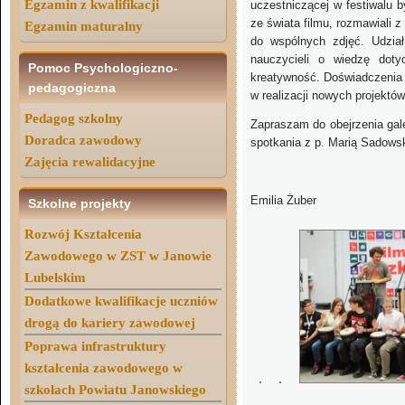
Egzamin z kwalifikacji
uczestniczącej w festiwalu 
ze świata filmu, rozmawiali z 
Egzamin maturalny
do wspólnych zdjęć. Udział
nauczycieli o wiedzę doty
Pomoc Psychologiczno-
kreatywność. Doświadczenia 
pedagogiczna
w realizacji nowych projektó
Pedagog szkolny
Zapraszam do obejrzenia gale
Doradca zawodowy
spotkania z p. Marią Sadowsk
Zajęcia rewalidacyjne
Emilia Żuber
Szkolne projekty
Rozwój Kształcenia
Zawodowego w ZST w Janowie
Lubelskim
Dodatkowe kwalifikacje uczniów
drogą do kariery zawodowej
Poprawa infrastruktury
kształcenia zawodowego w
szkołach Powiatu Janowskiego