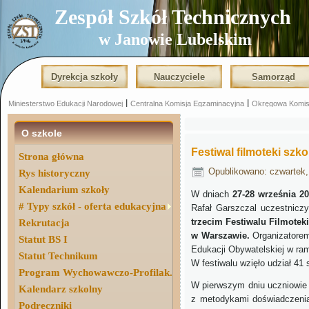
Zespół Szkół Technicznych
w Janowie Lubelskim
Dyrekcja szkoły
Nauczyciele
Samorząd
|
|
Miniesterstwo Edukacji Narodowej
Centralna Komisja Egzaminacyjna
Okręgowa Komis
|
O szkole
Festiwal filmoteki szko
Strona główna
Opublikowano: czwartek,
Rys historyczny
Kalendarium szkoły
W dniach
27-28 września 2
# Typy szkół - oferta edukacyjna
Rafał Garszczal uczestnicz
trzecim Festiwalu Filmotek
Rekrutacja
w Warszawie.
Organizatorem 
Statut BS I
Edukacji Obywatelskiej w ram
Statut Technikum
W festiwalu wzięło udział 41 
Program Wychowawczo-Profilak.
W pierwszym dniu uczniowie 
Kalendarz szkolny
z metodykami doświadczenia
Podręczniki