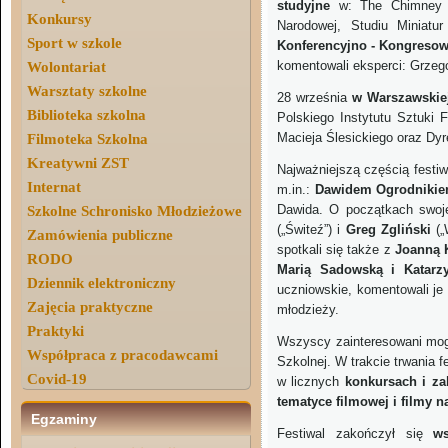
studyjne
w: The Chimney 
Konkursy
Narodowej, Studiu Miniat
Sport w szkole
Konferencyjno - Kongreso
komentowali eksperci: Grzeg
Wolontariat
Warsztaty szkolne
28 września
w Warszawskie
Biblioteka szkolna
Polskiego Instytutu Sztuki 
Macieja Ślesickiego oraz Dyr
Filmoteka Szkolna
Kreatywni ZST
Najważniejszą częścią festi
Internat
m.in.:
Dawidem Ogrodniki
Dawida. O początkach swojej
Szkolne Schronisko Młodzieżowe
(„Świteź”) i
Greg Zgliński
(
Zamówienia publiczne
spotkali się także z
Joanną 
RODO
Marią Sadowską i Katarzy
Dziennik elektroniczny
uczniowskie, komentowali je 
Zajęcia praktyczne
młodzieży.
Praktyki
Wszyscy zainteresowani mog
Współpraca z pracodawcami
Szkolnej. W trakcie trwania fe
Covid-19
w licznych
konkursach i z
tematyce filmowej i filmy n
Egzaminy
Festiwal zakończył się
w