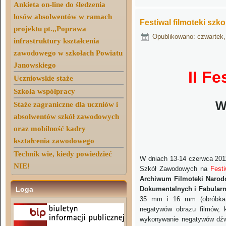
Ankieta on-line do śledzenia
losów absolwentów w ramach
Festiwal filmoteki szko
projektu pt.,,Poprawa
Opublikowano: czwartek,
infrastruktury kształcenia
zawodowego w szkołach Powiatu
Janowskiego
II Fe
Uczniowskie staże
Szkoła współpracy
W
Staże zagraniczne dla uczniów i
absolwentów szkół zawodowych
oraz mobilność kadry
kształcenia zawodowego
Technik wie, kiedy powiedzieć
W dniach 13-14 czerwca 2011
NIE!
Szkół Zawodowych na
Fest
Archiwum Filmoteki Narod
Loga
Dokumentalnych i Fabular
35 mm i 16 mm (obróbka c
negatywów obrazu filmów, k
wykonywanie negatywów dźw