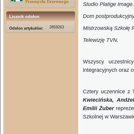
Studio Platige Image,
Dom postprodukcyjny
Licznik odsłon
2859263
Mistrzowską Szkołę R
Odsłon artykułów:
Telewizję TVN.
Wszyscy uczestnic
integracyjnych oraz o
Cztery uczennice z
Kwiecińska, Andże
Emilii Żuber
repreze
Szkolnej w Warszawi