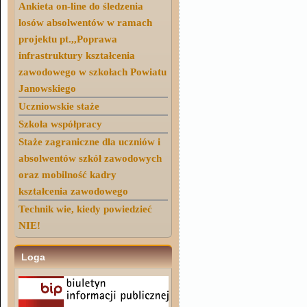
Ankieta on-line do śledzenia
losów absolwentów w ramach
projektu pt.,,Poprawa
infrastruktury kształcenia
zawodowego w szkołach Powiatu
Janowskiego
Uczniowskie staże
Szkoła współpracy
Staże zagraniczne dla uczniów i
absolwentów szkół zawodowych
oraz mobilność kadry
kształcenia zawodowego
Technik wie, kiedy powiedzieć
NIE!
Loga