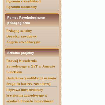
Egzamin z kwalifikacji
Egzamin maturalny
Pomoc Psychologiczno-
pedagogiczna
Pedagog szkolny
Doradca zawodowy
Zajęcia rewalidacyjne
Szkolne projekty
Rozwój Kształcenia
Zawodowego w ZST w Janowie
Lubelskim
Dodatkowe kwalifikacje uczniów
drogą do kariery zawodowej
Poprawa infrastruktury
kształcenia zawodowego w
szkołach Powiatu Janowskiego