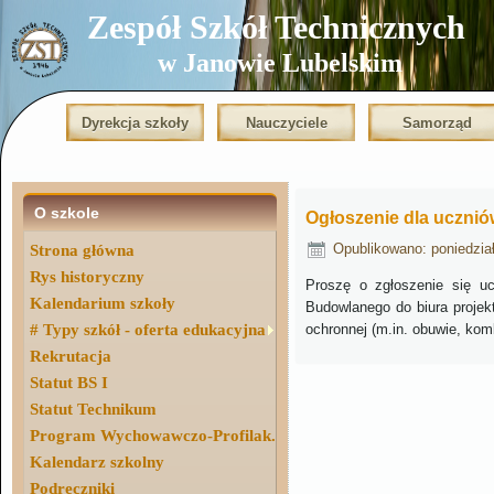
Zespół Szkół Technicznych
w Janowie Lubelskim
Dyrekcja szkoły
Nauczyciele
Samorząd
O szkole
Ogłoszenie dla ucznió
Opublikowano: poniedział
Strona główna
Rys historyczny
Proszę o zgłoszenie się 
Kalendarium szkoły
Budowlanego do biura projek
# Typy szkół - oferta edukacyjna
ochronnej (m.in. obuwie, kom
Rekrutacja
Statut BS I
Statut Technikum
Program Wychowawczo-Profilak.
Kalendarz szkolny
Podręczniki