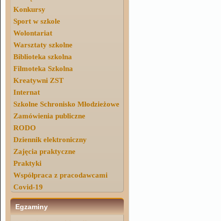
Konkursy
Sport w szkole
Wolontariat
Warsztaty szkolne
Biblioteka szkolna
Filmoteka Szkolna
Kreatywni ZST
Internat
Szkolne Schronisko Młodzieżowe
Zamówienia publiczne
RODO
Dziennik elektroniczny
Zajęcia praktyczne
Praktyki
Współpraca z pracodawcami
Covid-19
Egzaminy